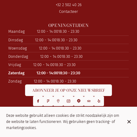
+32 2 502 40 26
Contacteer
OPENINGSTIJDEN
Maandag
12:00 - 14:00
18:30 - 23:30
Dinsdag
12:00 - 14:00
18:30 - 23:30
Woensdag
12:00 - 14:00
18:30 - 23:30
Donderdag
12:00 - 14:00
18:30 - 23:30
Vrijdag
12:00 - 14:00
18:30 - 23:30
Zaterdag
12:00 - 14:00
18:30 - 23:30
Zondag
12:00 - 14:00
18:30 - 23:30
ABONNEER JE OP ONZE NIEUWSBRIEF
Deze website gebruikt alleen cookies die strikt noodzakelijk zijn om
© La Kasbah 2026
de website te laten functioneren. Wij gebruiken geen tracking- of
Legal notice
Gegevensbeschermingsbeleid
Cookie-instellingen
marketingcookies.
Gemaakt door Centralapp Studio
Log in