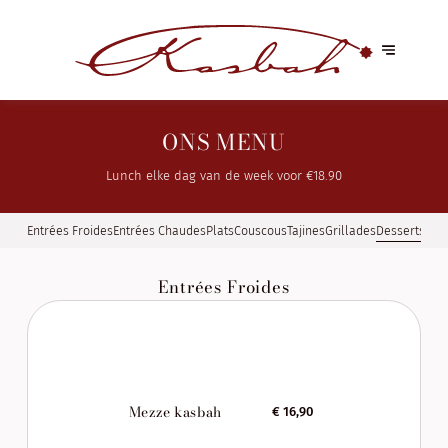
ONS MENU
Lunch elke dag van de week voor €18.90
Entrées Froides
Entrées Chaudes
Plats
Couscous
Tajines
Grillades
Desserts
Entrées Froides
Mezze kasbah
€ 16,90