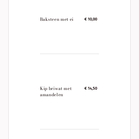
Baksteen met ei
€ 10,00
Kip briwat met
€ 14,50
amandelen