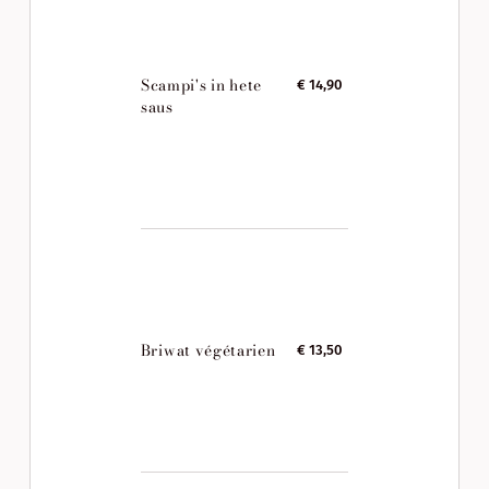
Scampi's in hete
€ 14,90
saus
Briwat végétarien
€ 13,50